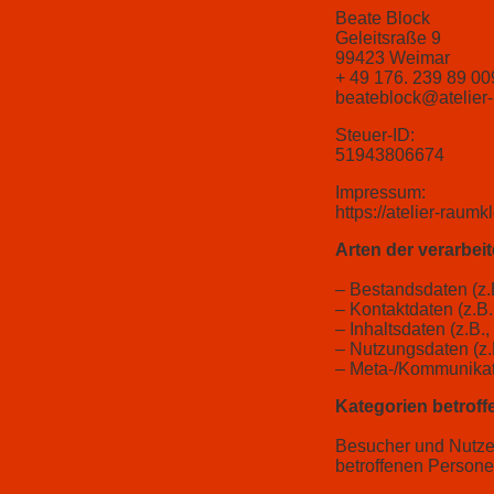
Beate Block
Geleitsraße 9
99423 Weimar
+ 49 176. 239 89 00
beateblock@atelier
Steuer-ID:
51943806674
Impressum:
https://atelier-raum
Arten der verarbei
– Bestandsdaten (z.
– Kontaktdaten (z.B
– Inhaltsdaten (z.B.
– Nutzungsdaten (z.B
– Meta-/Kommunikati
Kategorien betroff
Besucher und Nutze
betroffenen Person