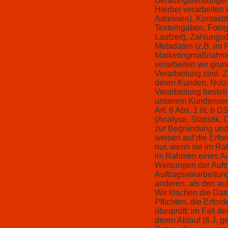
Beratungsleistunge
Hierbei verarbeite
Adressen), Kontaktda
Texteingaben, Fotogr
Laufzeit), Zahlungs
Metadaten (z.B. im
Marketingmaßnahme
verarbeiten wir grun
Verarbeitung sind. 
deren Kunden, Nutze
Verarbeitung besteh
unserem Kundenserv
Art. 6 Abs. 1 lit. b 
(Analyse, Statistik
zur Begründung und E
weisen auf die Erfor
nur, wenn sie im Rah
im Rahmen eines Au
Weisungen der Auftr
Auftragsverarbeitun
anderen, als den a
Wir löschen die Dat
Pflichten. die Erfor
überprüft; im Fall d
deren Ablauf (6 J, g