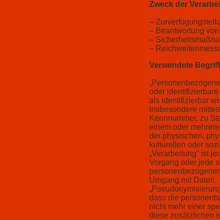
Zweck der Verarbe
– Zurverfügungstell
– Beantwortung von
– Sicherheitsmaßn
– Reichweitenmess
Verwendete Begriff
„Personenbezogene Da
oder identifizierbar
als identifizierbar w
insbesondere mitte
Kennnummer, zu Stan
einem oder mehreren
der physischen, phys
kulturellen oder sozi
„Verarbeitung“ ist j
Vorgang oder jede 
personenbezogenen D
Umgang mit Daten.
„Pseudonymisierung
dass die personenb
nicht mehr einer sp
diese zusätzlichen 