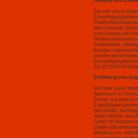
Hosting und E-Mai
Die von uns in Ans
Zurverfügungstellung
Plattformdienstleis
Mail-Versand, Siche
zum Zwecke des Bet
Hierbei verarbeiten
Inhaltsdaten, Vertr
Kunden, Interessen
unserer berechtigten
Zurverfügungstellung
Art. 28 DSGVO (Absc
Erhebung von Zugr
Wir, bzw. unser Host
Interessen im Sinne 
Server, auf dem sich
Zugriffsdaten gehör
des Abrufs, übertra
nebst Version, das 
Seite), IP-Adresse 
Logfile-Information
Missbrauchs- oder 