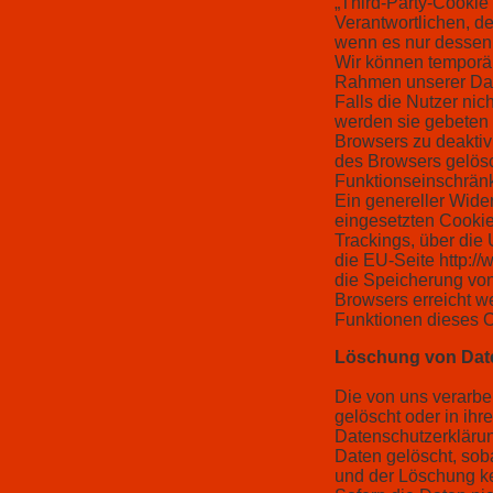
„Third-Party-Cookie
Verantwortlichen, d
wenn es nur dessen 
Wir können temporär
Rahmen unserer Dat
Falls die Nutzer ni
werden sie gebeten 
Browsers zu deaktiv
des Browsers gelös
Funktionseinschrän
Ein genereller Wid
eingesetzten Cookies
Trackings, über die
die EU-Seite http:/
die Speicherung von
Browsers erreicht we
Funktionen dieses 
Löschung von Dat
Die von uns verarb
gelöscht oder in ihr
Datenschutzerklärun
Daten gelöscht, soba
und der Löschung k