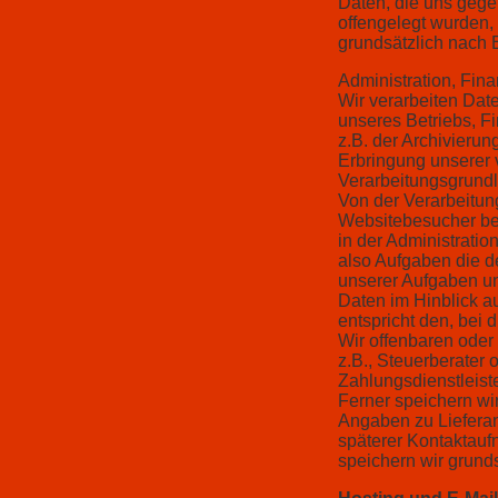
Daten, die uns gege
offengelegt wurden,
grundsätzlich nach 
Administration, Fin
Wir verarbeiten Da
unseres Betriebs, F
z.B. der Archivierun
Erbringung unserer 
Verarbeitungsgrundla
Von der Verarbeitun
Websitebesucher bet
in der Administrati
also Aufgaben die d
unserer Aufgaben un
Daten im Hinblick a
entspricht den, bei
Wir offenbaren oder 
z.B., Steuerberater 
Zahlungsdienstleiste
Ferner speichern wir
Angaben zu Lieferan
späterer Kontaktau
speichern wir grunds